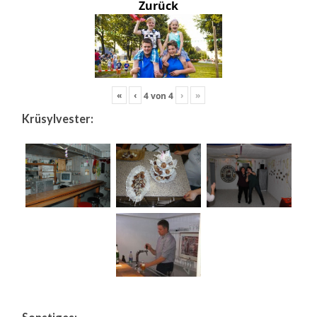
Zurück
«
‹
›
»
4
von
4
Krüsylvester: