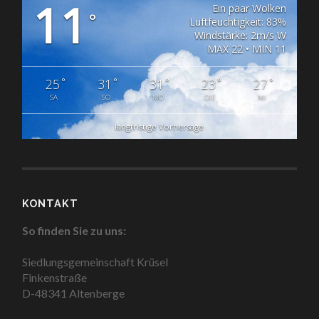
11
Ein paar Wolken
°
Luftfeuchtigkeit: 83%
Windstärke: 2m/s W
MAX 22 • MIN 11
°
°
°
°
°
25
31
31
23
27
SA
SO
MO
DIE
MI
langfristige Vorhersage
KONTAKT
So finden Sie zu uns:
Siedlungsgemeinschaft Krüsel
Finkenstraße
D-48341 Altenberge