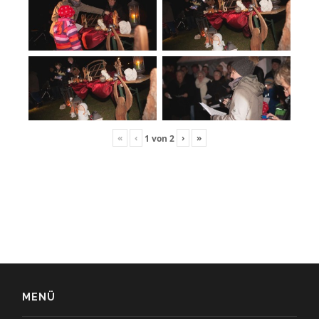
«
‹
›
»
1
von
2
MENÜ