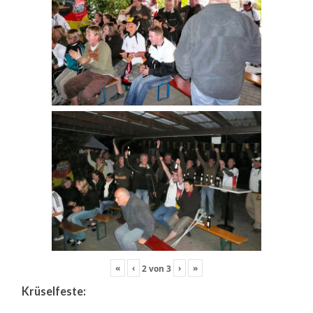
«
‹
›
»
2
von
3
Krüselfeste: