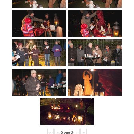
«
‹
›
»
2
von
2