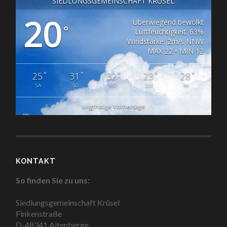
SIEDLUNGSGEMEINSCHAFT KRÜSEL
20
Überwiegend bewölkt
°
Luftfeuchtigkeit: 63%
Windstärke: 2m/s NNW
MAX 22 • MIN 12
°
°
°
°
°
25
31
32
23
28
SA
SO
MO
DIE
MI
langfristige Vorhersage
KONTAKT
So finden Sie zu uns:
Siedlungsgemeinschaft Krüsel
Finkenstraße
D-48341 Altenberge