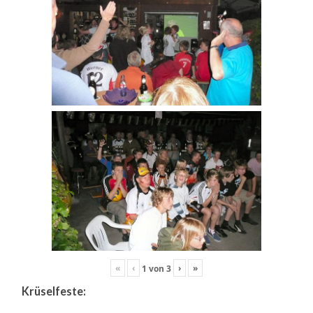
«
‹
›
»
1
von
3
Krüselfeste: