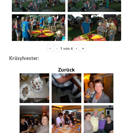
«
‹
›
»
1
von
4
Krüsylvester:
Zurück