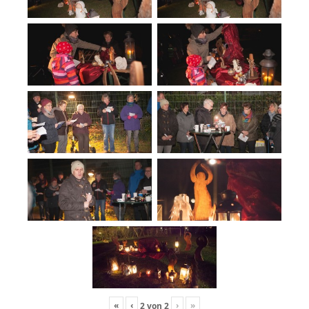
«
‹
›
»
2
von
2