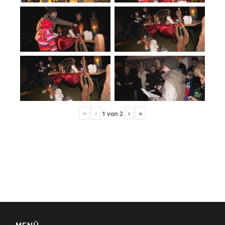
«
‹
›
»
1
von
2