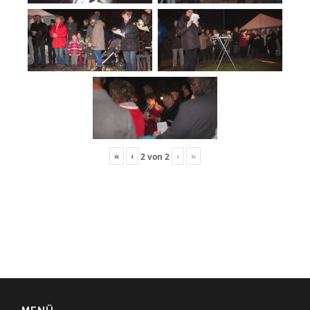
«
‹
›
»
2
von
2