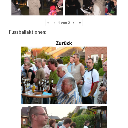
«
‹
›
»
1
von
2
Fussballaktionen:
Zurück