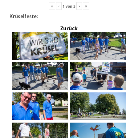
«
‹
›
»
1
von
3
Krüselfeste:
Zurück