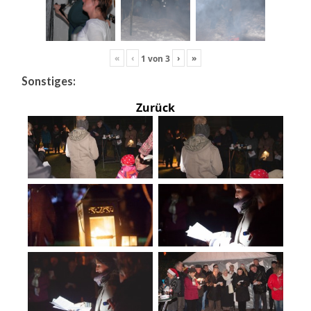
«
‹
›
»
1
von
3
Sonstiges:
Zurück