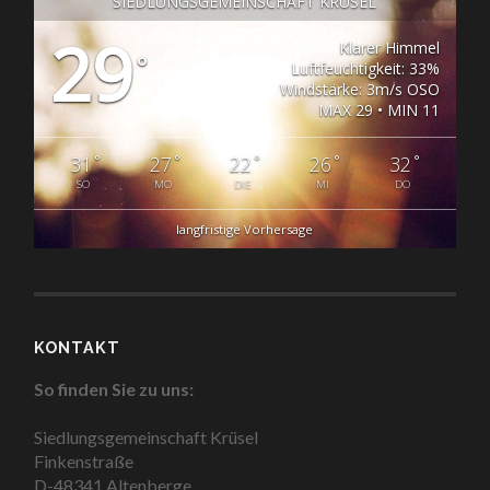
SIEDLUNGSGEMEINSCHAFT KRÜSEL
29
Klarer Himmel
°
Luftfeuchtigkeit: 33%
Windstärke: 3m/s OSO
MAX 29 • MIN 11
°
°
°
°
°
31
27
22
26
32
SO
MO
DIE
MI
DO
langfristige Vorhersage
KONTAKT
So finden Sie zu uns:
Siedlungsgemeinschaft Krüsel
Finkenstraße
D-48341 Altenberge