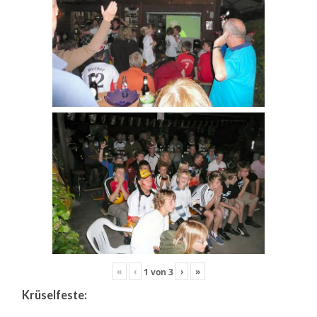
«
‹
›
»
1
von
3
Krüselfeste: