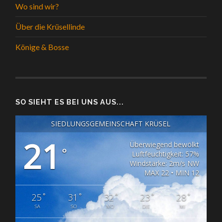
Wo sind wir?
Über die Krüsellinde
Könige & Bosse
SO SIEHT ES BEI UNS AUS...
SIEDLUNGSGEMEINSCHAFT KRÜSEL
21
Überwiegend bewölkt
°
Luftfeuchtigkeit: 57%
Windstärke: 2m/s NW
MAX 22 • MIN 12
°
°
°
°
°
25
31
32
23
28
SA
SO
MO
DIE
MI