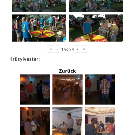
«
‹
›
»
1
von
4
Krüsylvester:
Zurück