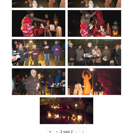
«
‹
›
»
2
von
2