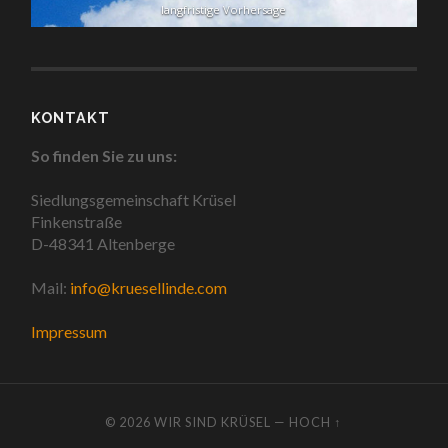
langfristige Vorhersage
KONTAKT
So finden Sie zu uns:
Siedlungsgemeinschaft Krüsel
Finkenstraße
D-48341 Altenberge
Mail:
info@kruesellinde.com
Impressum
© 2026
WIR SIND KRÜSEL
—
HOCH ↑