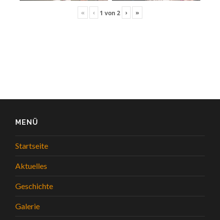
«
‹
›
»
1
von
2
MENÜ
Startseite
Aktuelles
Geschichte
Galerie