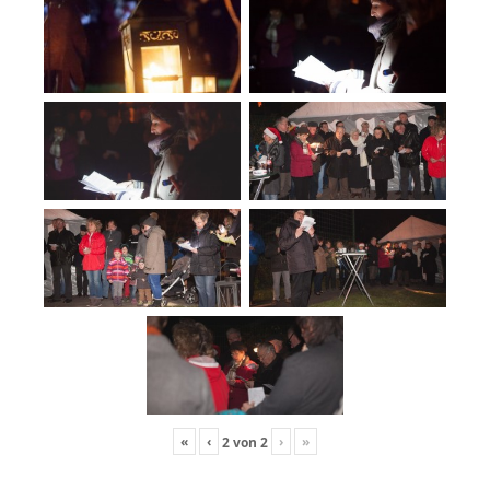
«
‹
›
»
2
von
2