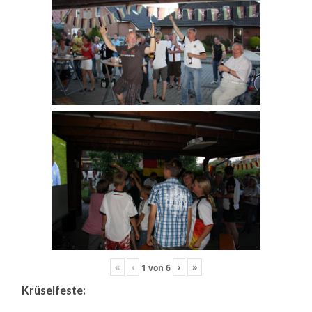
«
‹
›
»
1
von
6
Krüselfeste: