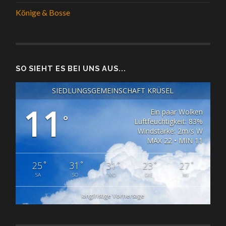
Könige & Bosse
SO SIEHT ES BEI UNS AUS...
SIEDLUNGSGEMEINSCHAFT KRÜSEL
11
Ein paar Wolken
°
Luftfeuchtigkeit: 83%
Windstärke: 2m/s W
MAX 22 • MIN 11
°
°
°
°
°
25
31
31
23
27
SA
SO
MO
DIE
MI
langfristige Vorhersage