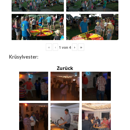
«
‹
›
»
1
von
4
Krüsylvester:
Zurück