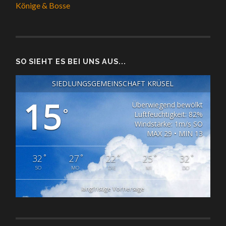
Könige & Bosse
SO SIEHT ES BEI UNS AUS...
SIEDLUNGSGEMEINSCHAFT KRÜSEL
15
Überwiegend bewölkt
°
Luftfeuchtigkeit: 82%
Windstärke: 1m/s SO
MAX 29 • MIN 13
°
°
°
°
°
32
27
22
25
32
SO
MO
DIE
MI
DO
langfristige Vorhersage