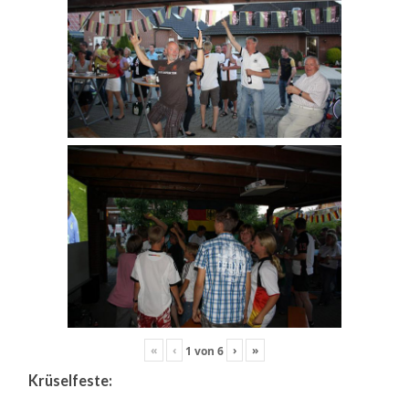
«
‹
›
»
1
von
6
Krüselfeste: