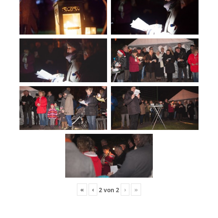
«
‹
›
»
2
von
2