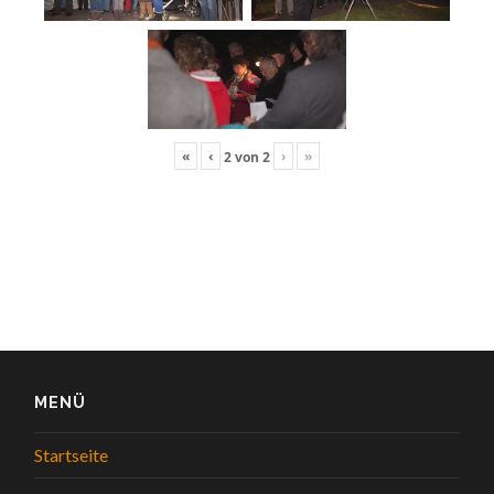
«
‹
›
»
2
von
2
MENÜ
Startseite