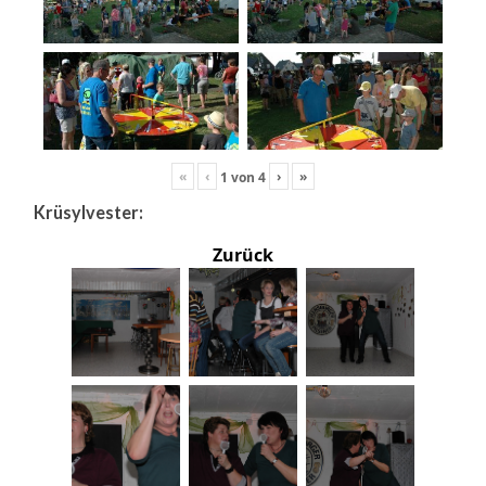
«
‹
›
»
1
von
4
Krüsylvester:
Zurück