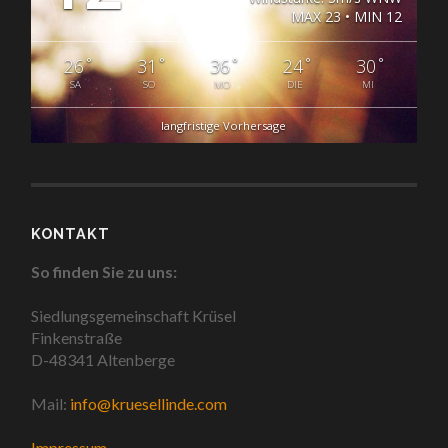
MAX 23 • MIN 12
°
°
°
°
°
26
31
36
24
30
SA
SO
MO
DIE
MI
langfristige Vorhersage
KONTAKT
So finden Sie zu uns:
Siedlungsgemeinschaft Krüsel
Finkenstraße
D-48341 Altenberge
Mail:
info@kruesellinde.com
Impressum