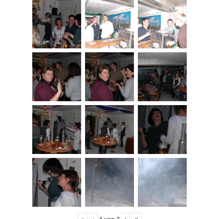
«
‹
›
»
1
von
3