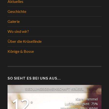
Aktuelles
Geschichte
Galerie
Wo sind wir?
Über die Krüsellinde
Könige & Bosse
SO SIEHT ES BEI UNS AUS...
SIEDLUNGSGEMEINSCHAFT KRÜSEL
12
Klarer Himmel
°
Luftfeuchtigkeit: 75%
Windstärke: 3m/s WNW