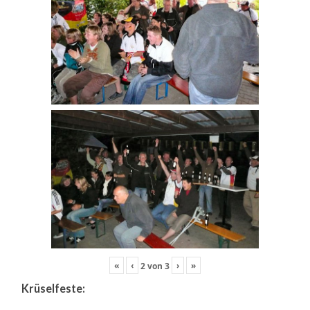
«
‹
›
»
2
von
3
Krüselfeste: