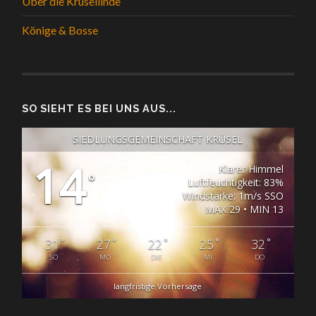
Über die Krüsellinde
Könige & Bosse
SO SIEHT ES BEI UNS AUS...
SIEDLUNGSGEMEINSCHAFT KRÜSEL
14
Klarer Himmel
°
Luftfeuchtigkeit: 83%
Windstärke: 1m/s SSO
MAX 29 • MIN 13
°
°
°
°
°
31
27
22
25
32
SO
MO
DIE
MI
DO
langfristige Vorhersage