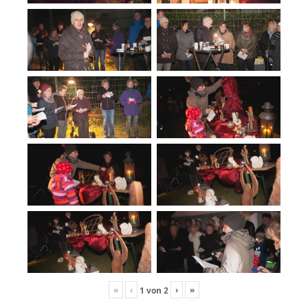
«
‹
›
»
1
von
2