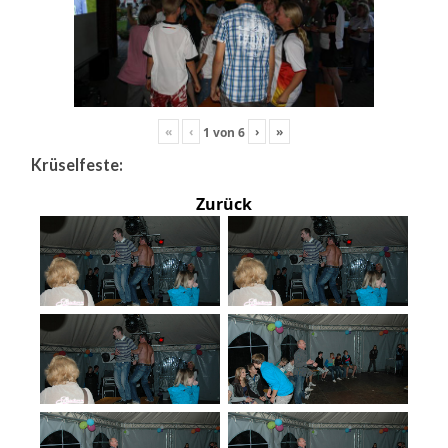
«
‹
›
»
1
von
6
Krüselfeste:
Zurück