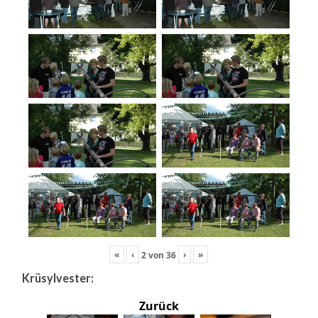
«
‹
›
»
2
von
36
Krüsylvester:
Zurück