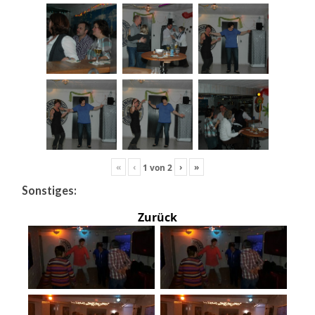
«
‹
›
»
1
von
2
Sonstiges:
Zurück