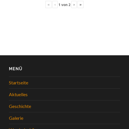
«
‹
›
»
1
von
2
MENÜ
Startseite
Aktuelles
Geschichte
Galerie