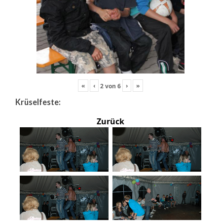
«
‹
›
»
2
von
6
Krüselfeste:
Zurück