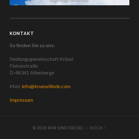
KONTAKT
So finden Sie zu uns:
Siedlungsgemeinschaft Krüsel
Finkenstraße
D-48341 Altenberge
Mail:
info@kruesellinde.com
Impressum
© 2026
WIR SIND KRÜSEL
—
HOCH ↑