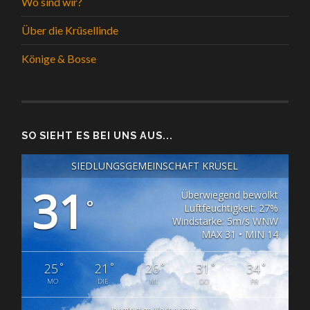
Wo sind wir?
Über die Krüsellinde
Könige & Bosse
SO SIEHT ES BEI UNS AUS...
SIEDLUNGSGEMEINSCHAFT KRÜSEL
31
Überwiegend bewölkt
°
Luftfeuchtigkeit: 27%
Windstärke: 5m/s WNW
MAX 31 • MIN 14
°
°
°
°
°
25
21
26
31
34
MO
DIE
MI
DO
FR
langfristige Vorhersage