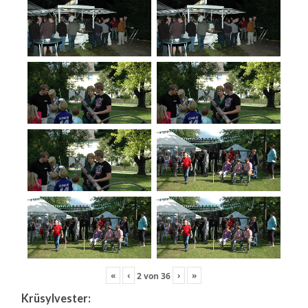
«
‹
›
»
2
von
36
Krüsylvester: