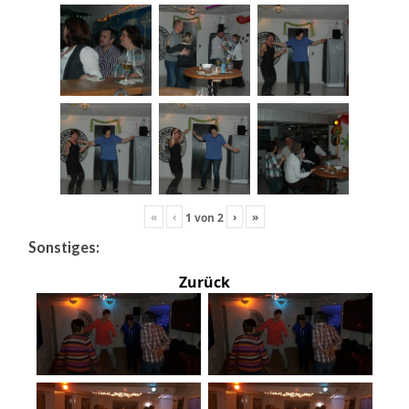
«
‹
›
»
1
von
2
Sonstiges:
Zurück