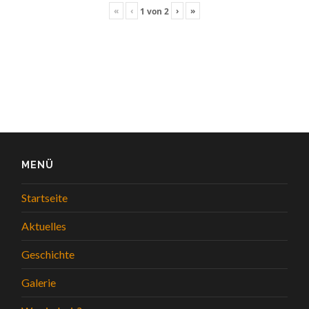
«
‹
›
»
1
von
2
MENÜ
Startseite
Aktuelles
Geschichte
Galerie