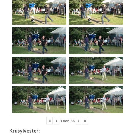
«
‹
›
»
3
von
36
Krüsylvester: