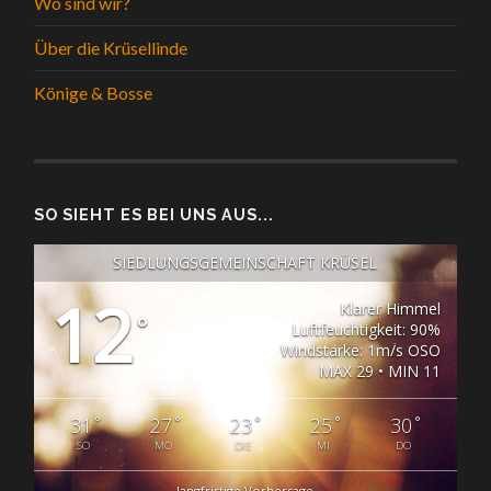
Wo sind wir?
Über die Krüsellinde
Könige & Bosse
SO SIEHT ES BEI UNS AUS...
SIEDLUNGSGEMEINSCHAFT KRÜSEL
12
Klarer Himmel
°
Luftfeuchtigkeit: 90%
Windstärke: 1m/s OSO
MAX 29 • MIN 11
°
°
°
°
°
31
27
23
25
30
SO
MO
DIE
MI
DO
langfristige Vorhersage