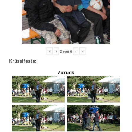
«
‹
›
»
2
von
6
Krüselfeste:
Zurück