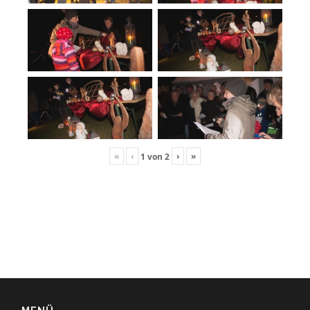
«
‹
›
»
1
von
2