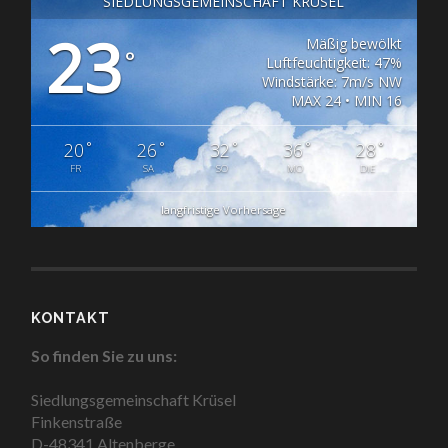
SIEDLUNGSGEMEINSCHAFT KRÜSEL
23
Mäßig bewölkt
°
Luftfeuchtigkeit: 47%
Windstärke: 7m/s NW
MAX 24 • MIN 16
°
°
°
°
°
20
26
32
36
28
FR
SA
SO
MO
DIE
langfristige Vorhersage
KONTAKT
So finden Sie zu uns:
Siedlungsgemeinschaft Krüsel
Finkenstraße
D-48341 Altenberge