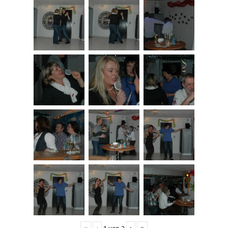
«
‹
›
»
1
von
2