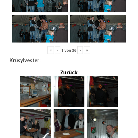
«
‹
›
»
1
von
36
Krüsylvester:
Zurück