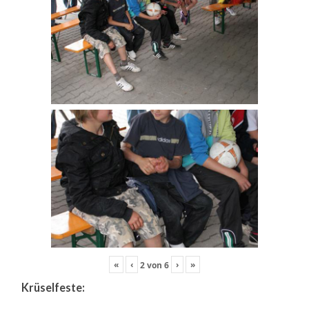
«
‹
›
»
2
von
6
Krüselfeste: