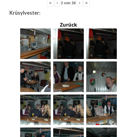
«
‹
›
»
2
von
36
Krüsylvester:
Zurück