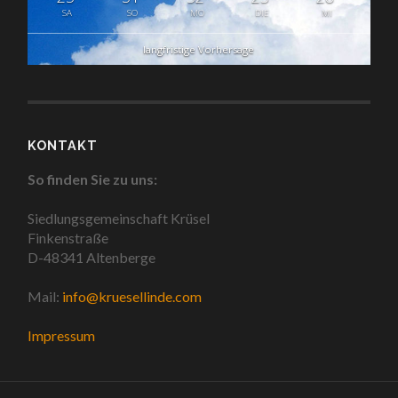
SA
SO
MO
DIE
MI
langfristige Vorhersage
KONTAKT
So finden Sie zu uns:
Siedlungsgemeinschaft Krüsel
Finkenstraße
D-48341 Altenberge
Mail:
info@kruesellinde.com
Impressum