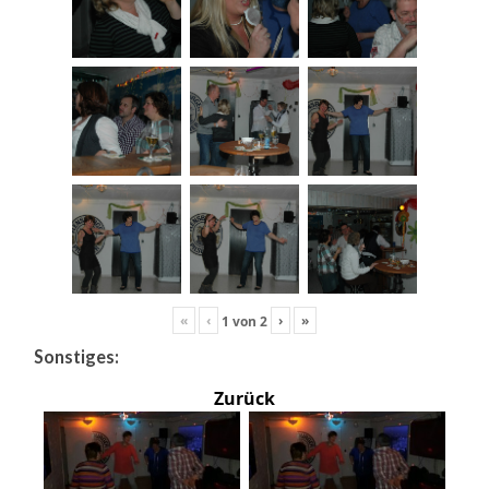
«
‹
›
»
1
von
2
Sonstiges:
Zurück