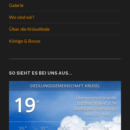
Galerie
Wo sind wir?
Über die Krüsellinde
Könige & Bosse
SO SIEHT ES BEI UNS AUS...
SIEDLUNGSGEMEINSCHAFT KRÜSEL
19
Überwiegend bewölkt
°
Luftfeuchtigkeit: 67%
Windstärke: 2m/s NNW
MAX 22 • MIN 12
°
°
°
°
°
25
31
32
23
28