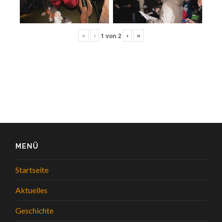
«
‹
›
»
1
von
2
MENÜ
Startseite
Aktuelles
Geschichte