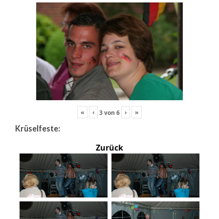
«
‹
›
»
3
von
6
Krüselfeste:
Zurück