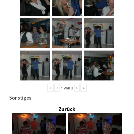
«
‹
›
»
1
von
2
Sonstiges:
Zurück