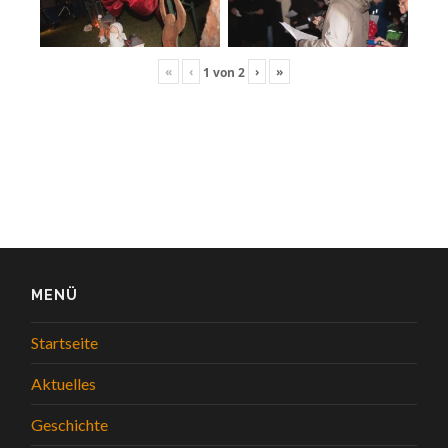
«
‹
›
»
1
von
2
MENÜ
Startseite
Aktuelles
Geschichte