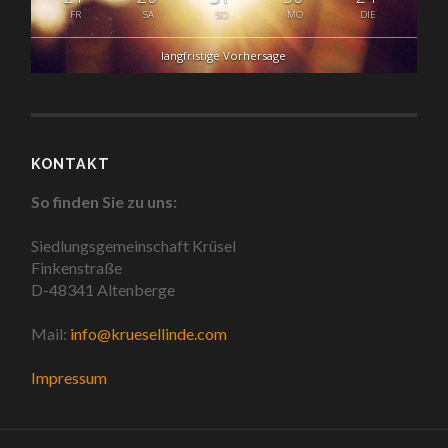
FR
SA
SO
MO
DIE
langfristige Vorhersage
KONTAKT
So finden Sie zu uns:
Siedlungsgemeinschaft Krüsel
Finkenstraße
D-48341 Altenberge
Mail:
info@kruesellinde.com
Impressum