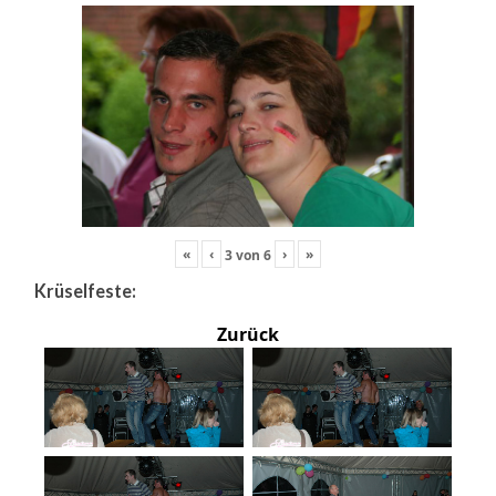
«
‹
›
»
3
von
6
Krüselfeste:
Zurück