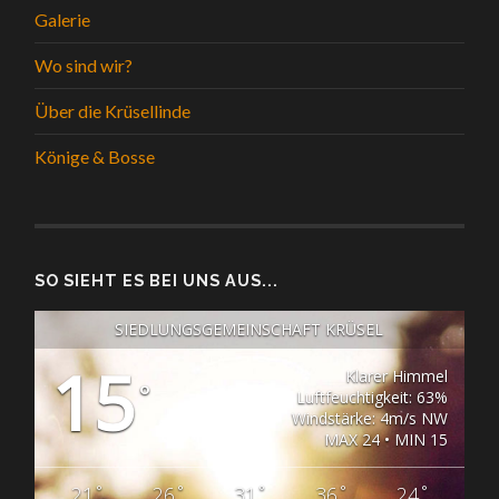
Galerie
Wo sind wir?
Über die Krüsellinde
Könige & Bosse
SO SIEHT ES BEI UNS AUS...
SIEDLUNGSGEMEINSCHAFT KRÜSEL
15
Klarer Himmel
°
Luftfeuchtigkeit: 63%
Windstärke: 4m/s NW
MAX 24 • MIN 15
°
°
°
°
°
21
26
31
36
24