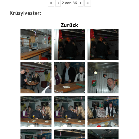
«
‹
›
»
2
von
36
Krüsylvester:
Zurück