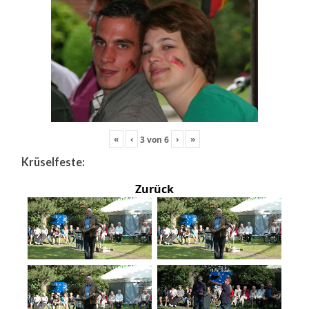
«
‹
›
»
3
von
6
Krüselfeste:
Zurück