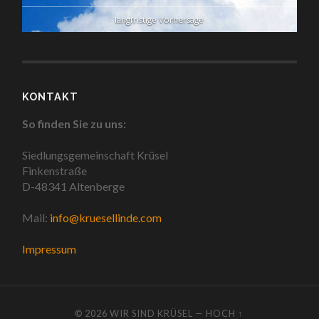
langfristige Vorhersage
KONTAKT
So finden Sie zu uns:
Siedlungsgemeinschaft Krüsel
Finkenstraße
D-48341 Altenberge
Mail:
info@kruesellinde.com
Impressum
© 2026
WIR SIND KRÜSEL
—
HOCH ↑