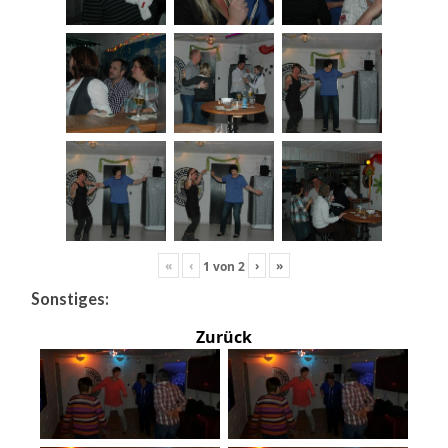
«
‹
›
»
1
von
2
Sonstiges:
Zurück