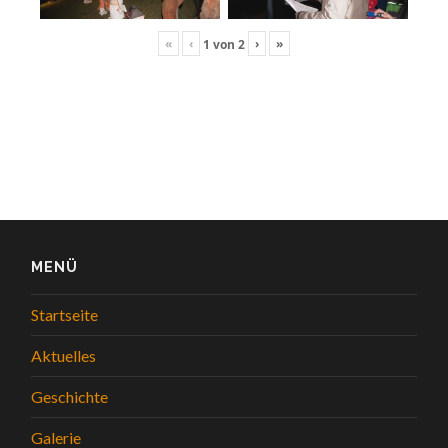
«
‹
›
»
1
von
2
MENÜ
Startseite
Aktuelles
Geschichte
Galerie