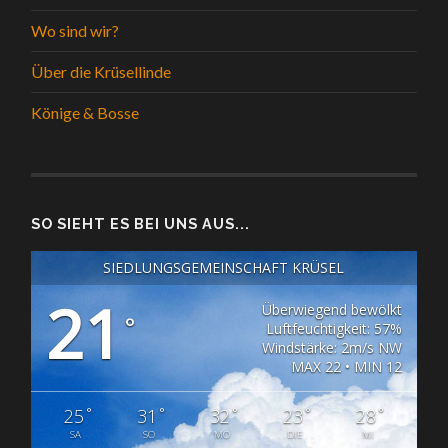
Wo sind wir?
Über die Krüsellinde
Könige & Bosse
SO SIEHT ES BEI UNS AUS...
SIEDLUNGSGEMEINSCHAFT KRÜSEL
21
Überwiegend bewölkt
°
Luftfeuchtigkeit: 57%
Windstärke: 2m/s NW
MAX 22 • MIN 12
°
°
°
°
°
25
31
32
23
28
SA
SO
MO
DIE
MI