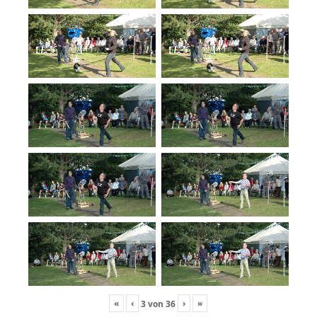
«
‹
›
»
3
von
36