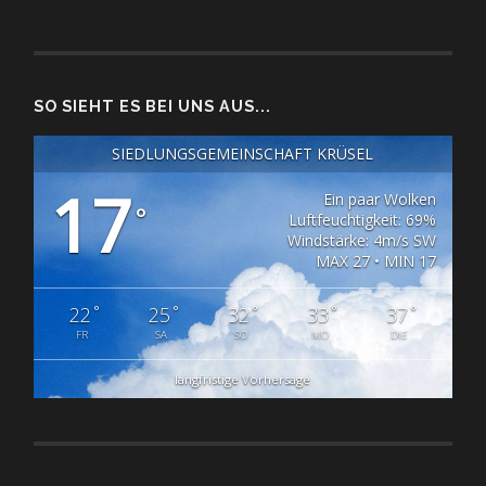
SO SIEHT ES BEI UNS AUS...
SIEDLUNGSGEMEINSCHAFT KRÜSEL
17
Ein paar Wolken
°
Luftfeuchtigkeit: 69%
Windstärke: 4m/s SW
MAX 27 • MIN 17
°
°
°
°
°
22
25
32
33
37
FR
SA
SO
MO
DIE
langfristige Vorhersage