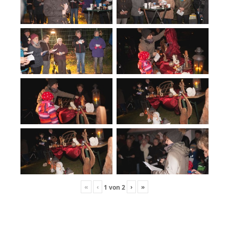
«
‹
›
»
1
von
2