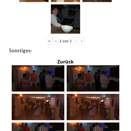
«
‹
›
»
2
von
2
Sonstiges:
Zurück