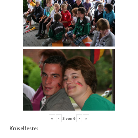
«
‹
›
»
3
von
6
Krüselfeste: