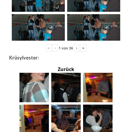
«
‹
›
»
1
von
36
Krüsylvester:
Zurück