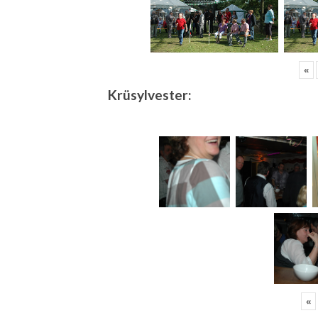
«
Krüsylvester:
«