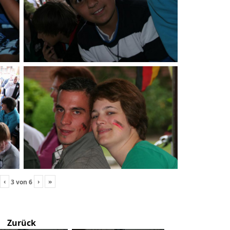
‹
›
»
3
von
6
Zurück