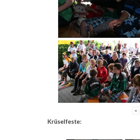
«
Krüselfeste: