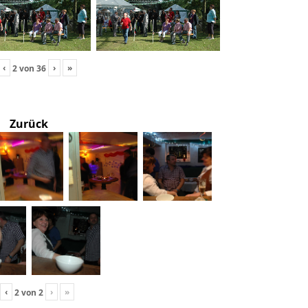
‹
›
»
2
von
36
Zurück
‹
›
»
2
von
2