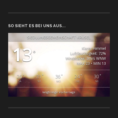
SO SIEHT ES BEI UNS AUS...
SIEDLUNGSGEMEINSCHAFT KRÜSEL
13
Klarer Himmel
°
Luftfeuchtigkeit: 72%
Windstärke: 3m/s WNW
MAX 23 • MIN 13
°
°
°
°
°
26
31
36
24
30
SA
SO
MO
DIE
MI
langfristige Vorhersage