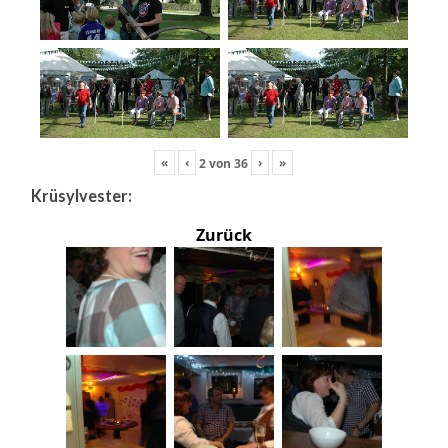
«
‹
›
»
2
von
36
Krüsylvester:
Zurück