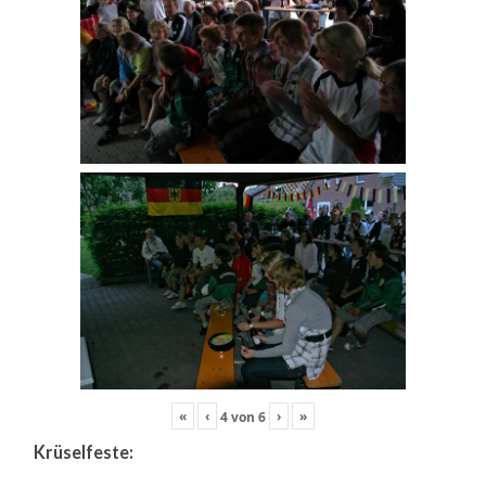
«
‹
›
»
4
von
6
Krüselfeste: