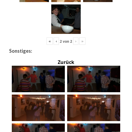
«
‹
›
»
2
von
2
Sonstiges:
Zurück