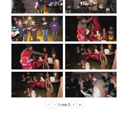
«
‹
›
»
1
von
2