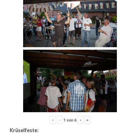
«
‹
›
»
1
von
6
Krüselfeste: