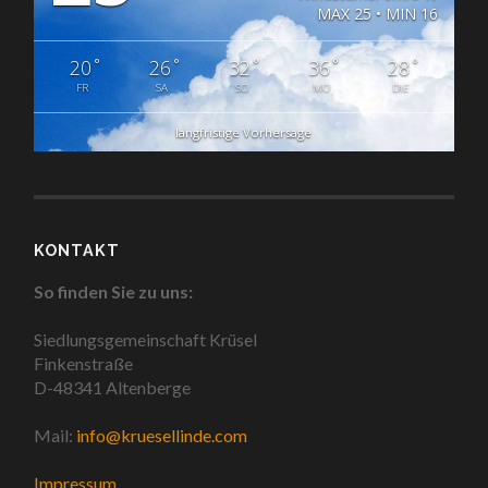
MAX 25 • MIN 16
°
°
°
°
°
20
26
32
36
28
FR
SA
SO
MO
DIE
langfristige Vorhersage
KONTAKT
So finden Sie zu uns:
Siedlungsgemeinschaft Krüsel
Finkenstraße
D-48341 Altenberge
Mail:
info@kruesellinde.com
Impressum