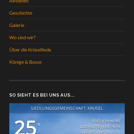
Aktuelles
Geschichte
Galerie
Wo sind wir?
Über die Krüsellinde
Könige & Bosse
SO SIEHT ES BEI UNS AUS...
SIEDLUNGSGEMEINSCHAFT KRÜSEL
25
Mäßig bewölkt
°
Luftfeuchtigkeit: 40%
Windstärke: 6m/s W