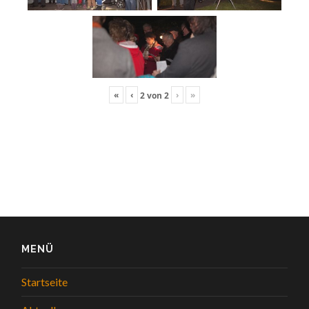
«
‹
›
»
2
von
2
MENÜ
Startseite