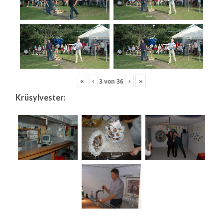
«
‹
›
»
3
von
36
Krüsylvester: