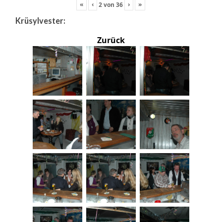
«
‹
›
»
2
von
36
Krüsylvester:
Zurück