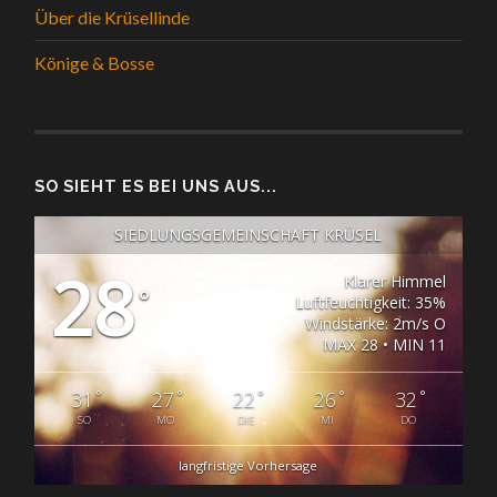
Über die Krüsellinde
Könige & Bosse
SO SIEHT ES BEI UNS AUS...
SIEDLUNGSGEMEINSCHAFT KRÜSEL
28
Klarer Himmel
°
Luftfeuchtigkeit: 35%
Windstärke: 2m/s O
MAX 28 • MIN 11
°
°
°
°
°
31
27
22
26
32
SO
MO
DIE
MI
DO
langfristige Vorhersage