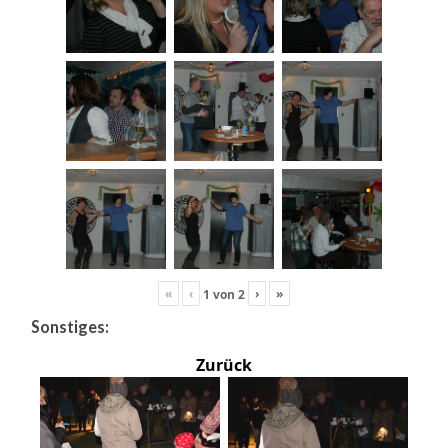
«
‹
›
»
1
von
2
Sonstiges:
Zurück