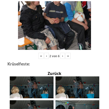
«
‹
›
»
2
von
6
Krüselfeste:
Zurück