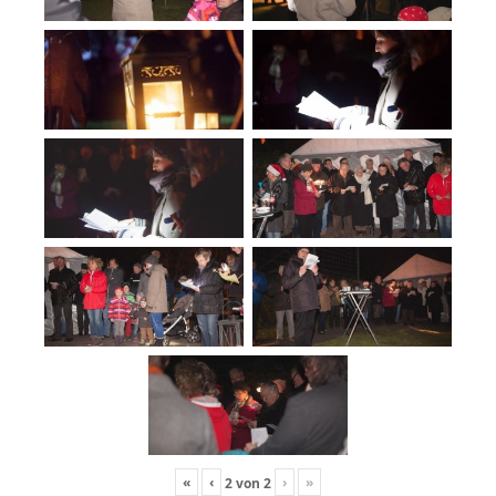
«
‹
›
»
2
von
2