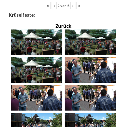
«
‹
›
»
2
von
6
Krüselfeste:
Zurück