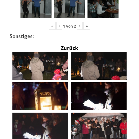
«
‹
›
»
1
von
2
Sonstiges:
Zurück