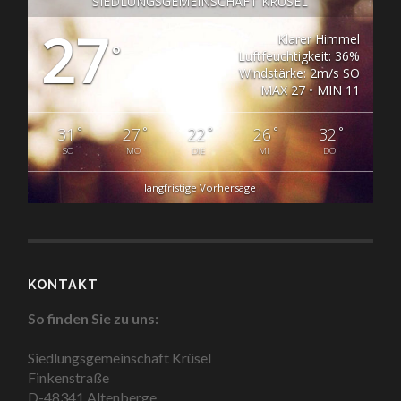
SIEDLUNGSGEMEINSCHAFT KRÜSEL
27
Klarer Himmel
°
Luftfeuchtigkeit: 36%
Windstärke: 2m/s SO
MAX 27 • MIN 11
°
°
°
°
°
31
27
22
26
32
SO
MO
DIE
MI
DO
langfristige Vorhersage
KONTAKT
So finden Sie zu uns:
Siedlungsgemeinschaft Krüsel
Finkenstraße
D-48341 Altenberge