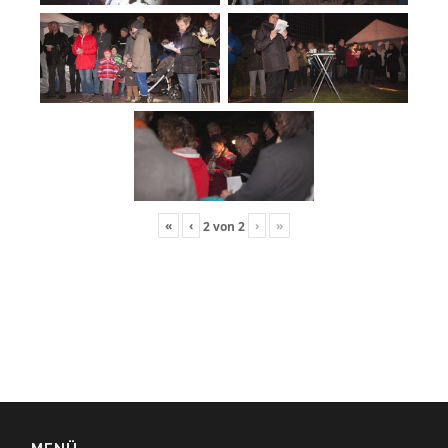
«
‹
›
»
2
von
2