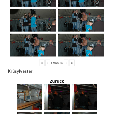
«
‹
›
»
1
von
36
Krüsylvester:
Zurück