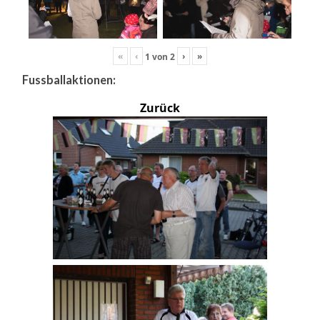
«
‹
›
»
1
von
2
Fussballaktionen:
Zurück