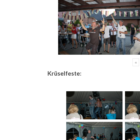
«
Krüselfeste: