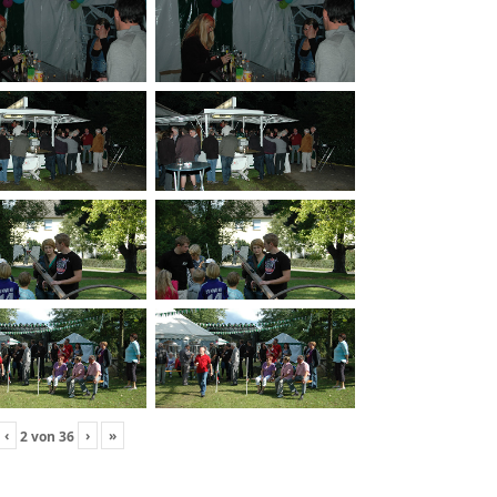
‹
›
»
2
von
36