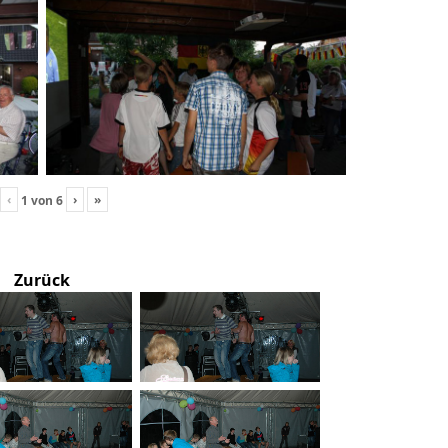
‹
›
»
1
von
6
Zurück