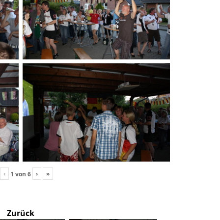
‹
›
»
1
von
6
Zurück