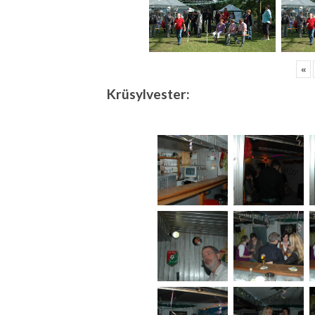
«
Krüsylvester: