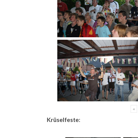
«
Krüselfeste: