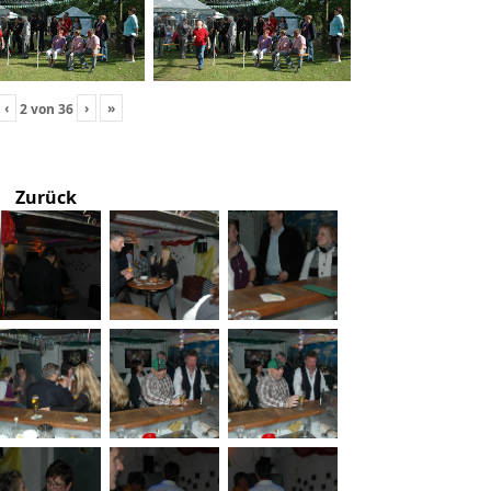
‹
›
»
2
von
36
Zurück