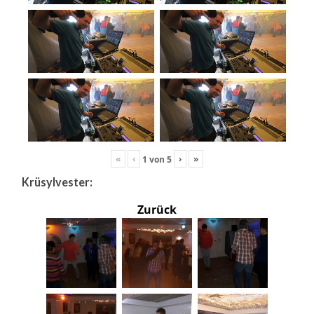
«
‹
›
»
1
von
5
Krüsylvester:
Zurück