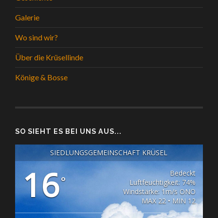
Galerie
Wo sind wir?
Über die Krüsellinde
Könige & Bosse
SO SIEHT ES BEI UNS AUS...
SIEDLUNGSGEMEINSCHAFT KRÜSEL
16
Bedeckt
°
Luftfeuchtigkeit: 74%
Windstärke: 1m/s ONO
MAX 22 • MIN 12