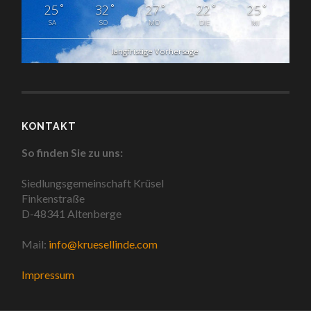
°
°
°
°
°
25
32
27
22
25
SA
SO
MO
DIE
MI
langfristige Vorhersage
KONTAKT
So finden Sie zu uns:
Siedlungsgemeinschaft Krüsel
Finkenstraße
D-48341 Altenberge
Mail:
info@kruesellinde.com
Impressum