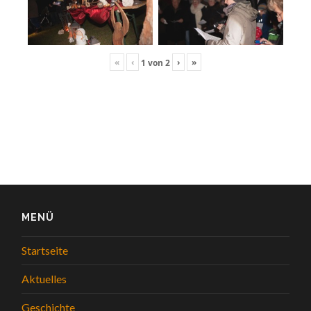
«
‹
›
»
1
von
2
MENÜ
Startseite
Aktuelles
Geschichte