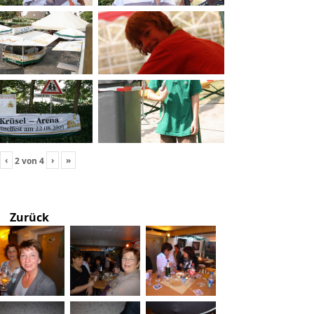
‹
›
»
2
von
4
Zurück