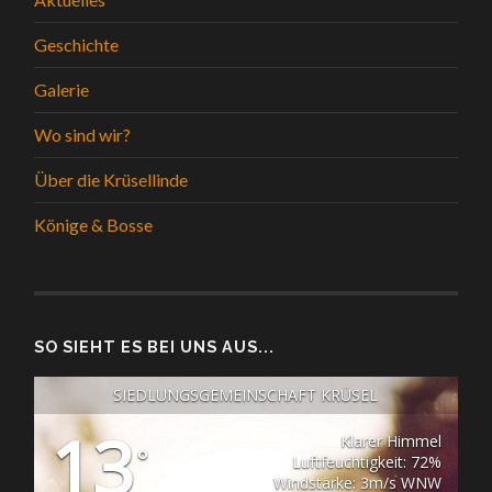
Geschichte
Galerie
Wo sind wir?
Über die Krüsellinde
Könige & Bosse
SO SIEHT ES BEI UNS AUS...
SIEDLUNGSGEMEINSCHAFT KRÜSEL
13
Klarer Himmel
°
Luftfeuchtigkeit: 72%
Windstärke: 3m/s WNW