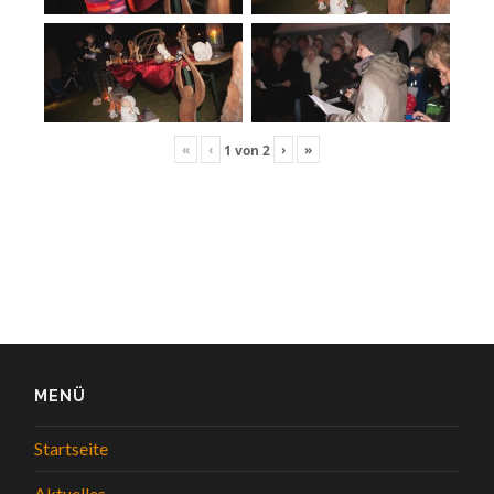
«
‹
›
»
1
von
2
MENÜ
Startseite
Aktuelles