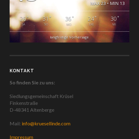
MAX 23 • MIN 13
°
°
°
°
°
26
31
36
24
30
SA
SO
MO
DIE
MI
langfristige Vorhersage
KONTAKT
So finden Sie zu uns:
Siedlungsgemeinschaft Krüsel
Finkenstraße
D-48341 Altenberge
Mail:
info@kruesellinde.com
Impressum