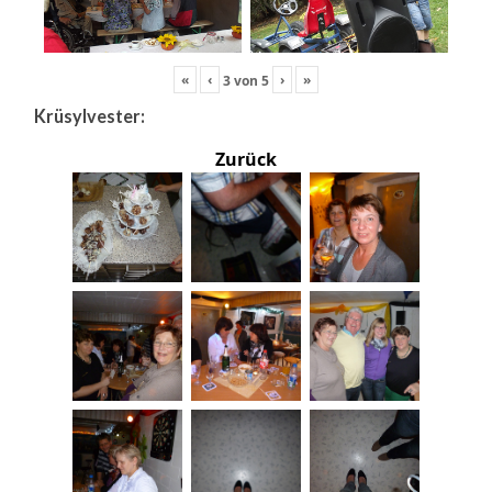
«
‹
›
»
3
von
5
Krüsylvester:
Zurück