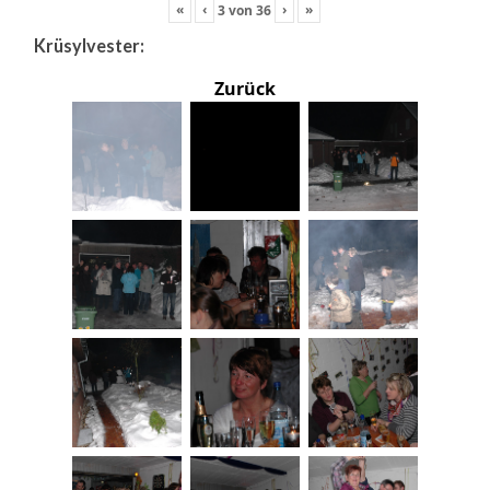
«
‹
›
»
3
von
36
Krüsylvester:
Zurück