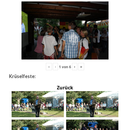
«
‹
›
»
1
von
6
Krüselfeste:
Zurück