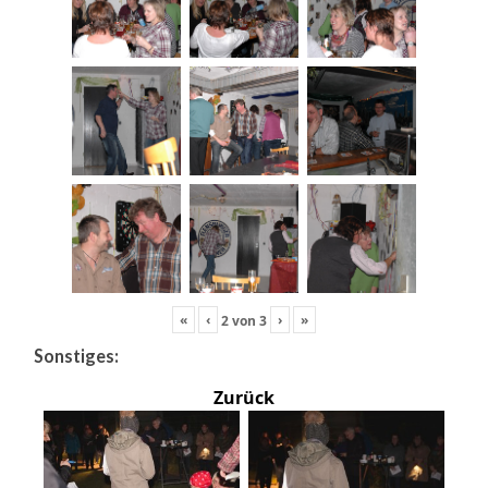
«
‹
›
»
2
von
3
Sonstiges:
Zurück