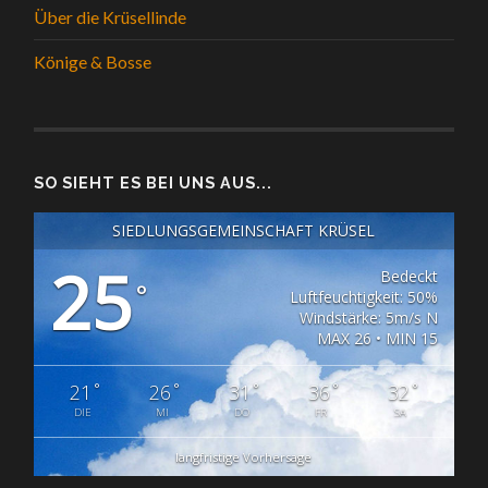
Über die Krüsellinde
Könige & Bosse
SO SIEHT ES BEI UNS AUS...
SIEDLUNGSGEMEINSCHAFT KRÜSEL
25
Bedeckt
°
Luftfeuchtigkeit: 50%
Windstärke: 5m/s N
MAX 26 • MIN 15
°
°
°
°
°
21
26
31
36
32
DIE
MI
DO
FR
SA
langfristige Vorhersage