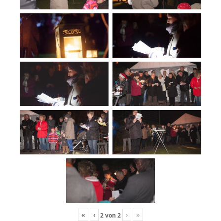
«
‹
›
»
2
von
2