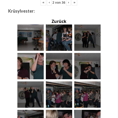
«
‹
›
»
2
von
36
Krüsylvester:
Zurück