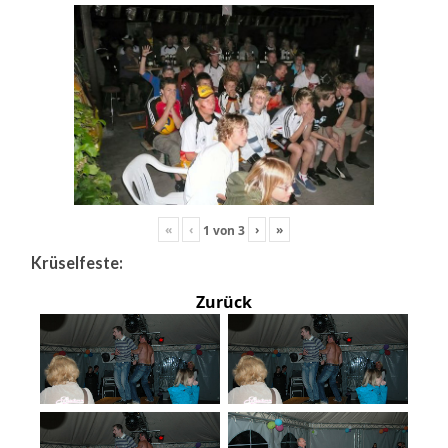
«
‹
›
»
1
von
3
Krüselfeste:
Zurück