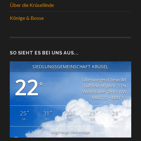
Über die Krüsellinde
Könige & Bosse
SO SIEHT ES BEI UNS AUS...
SIEDLUNGSGEMEINSCHAFT KRÜSEL
22
Überwiegend bewölkt
°
Luftfeuchtigkeit: 51%
Windstärke: 2m/s NW
MAX 22 • MIN 12
°
°
°
°
°
25
31
32
23
28
SA
SO
MO
DIE
MI
langfristige Vorhersage