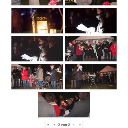
«
‹
›
»
2
von
2