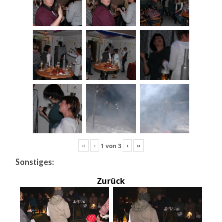
«
‹
›
»
1
von
3
Sonstiges:
Zurück