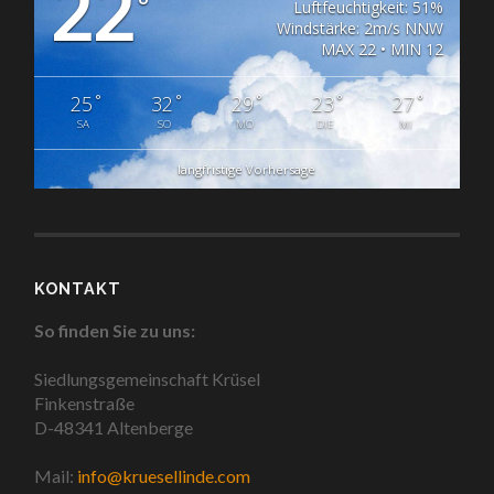
22
°
Luftfeuchtigkeit: 51%
Windstärke: 2m/s NNW
MAX 22 • MIN 12
°
°
°
°
°
25
32
29
23
27
SA
SO
MO
DIE
MI
langfristige Vorhersage
KONTAKT
So finden Sie zu uns:
Siedlungsgemeinschaft Krüsel
Finkenstraße
D-48341 Altenberge
Mail:
info@kruesellinde.com