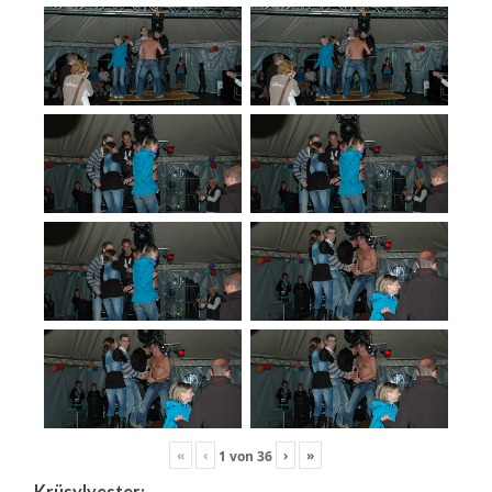
«
‹
›
»
1
von
36
Krüsylvester: