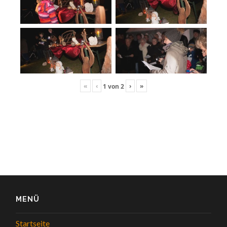
«
‹
›
»
1
von
2
MENÜ
Startseite