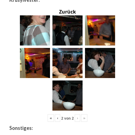
Zurück
«
‹
›
»
2
von
2
Sonstiges: