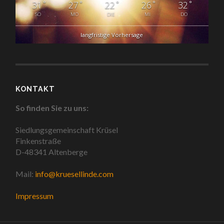
°
°
°
°
°
31
27
22
26
32
SO
MO
DIE
MI
DO
langfristige Vorhersage
KONTAKT
So finden Sie zu uns:
Siedlungsgemeinschaft Krüsel
Finkenstraße
D-48341 Altenberge
Mail:
info@kruesellinde.com
Impressum