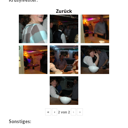
Zurück
«
‹
›
»
2
von
2
Sonstiges: