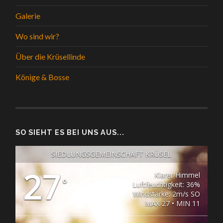
Galerie
Wo sind wir?
Über die Krüsellinde
Könige & Bosse
SO SIEHT ES BEI UNS AUS...
SIEDLUNGSGEMEINSCHAFT KRÜSEL
27
Klarer Himmel
°
Luftfeuchtigkeit: 36%
Windstärke: 2m/s SO
MAX 27 • MIN 11