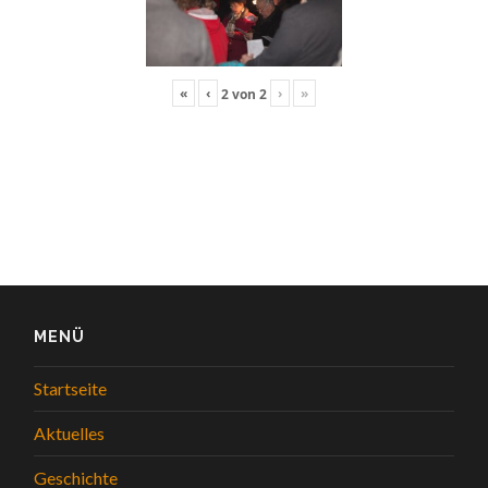
«
‹
›
»
2
von
2
MENÜ
Startseite
Aktuelles
Geschichte