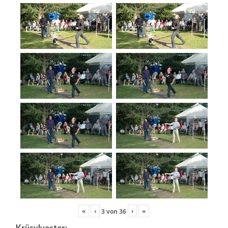
«
‹
›
»
3
von
36
Krüsylvester: