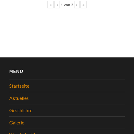
«
‹
›
»
1
von
2
MENÜ
Startseite
Aktuelles
Geschichte
Galerie