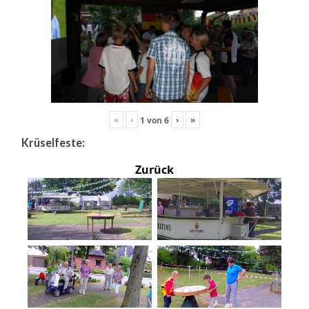
«
‹
›
»
1
von
6
Krüselfeste:
Zurück