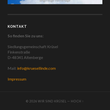
KONTAKT
So finden Sie zu uns:
Siedlungsgemeinschaft Krüsel
Finkenstraße
D-48341 Altenberge
Mail:
info@kruesellinde.com
Impressum
© 2026
WIR SIND KRÜSEL
—
HOCH ↑