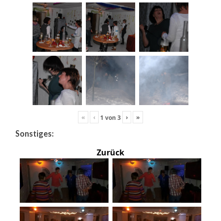
«
‹
›
»
1
von
3
Sonstiges:
Zurück