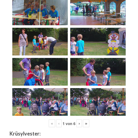
«
‹
›
»
1
von
6
Krüsylvester: