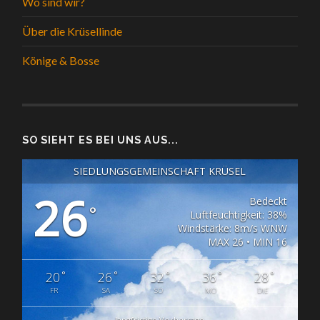
Wo sind wir?
Über die Krüsellinde
Könige & Bosse
SO SIEHT ES BEI UNS AUS...
SIEDLUNGSGEMEINSCHAFT KRÜSEL
26
Bedeckt
°
Luftfeuchtigkeit: 38%
Windstärke: 8m/s WNW
MAX 26 • MIN 16
°
°
°
°
°
20
26
32
36
28
FR
SA
SO
MO
DIE
langfristige Vorhersage