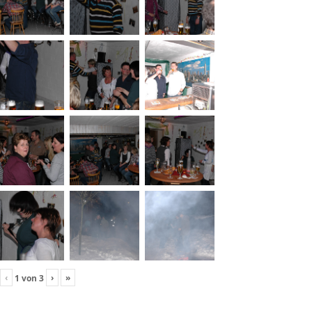
‹
›
»
1
von
3