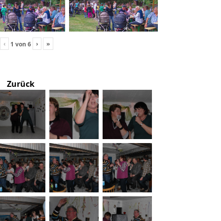
‹
›
»
1
von
6
Zurück