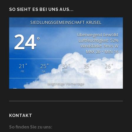
SO SIEHT ES BEI UNS AUS...
SIEDLUNGSGEMEINSCHAFT KRÜSEL
24
Überwiegend bewölkt
°
Luftfeuchtigkeit: 52%
Windstärke: 5m/s W
MAX 26 • MIN 16
°
°
°
°
°
21
25
32
35
26
FR
SA
SO
MO
DIE
langfristige Vorhersage
KONTAKT
So finden Sie zu uns: