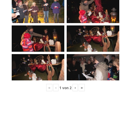
«
‹
›
»
1
von
2