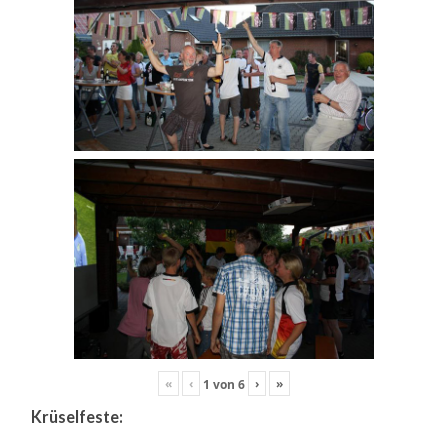
«
‹
›
»
1
von
6
Krüselfeste: