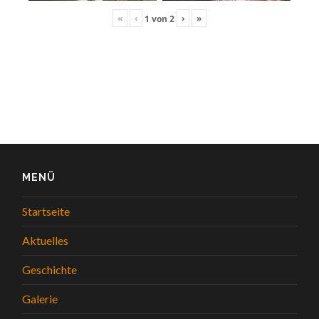
«
‹
›
»
1
von
2
MENÜ
Startseite
Aktuelles
Geschichte
Galerie