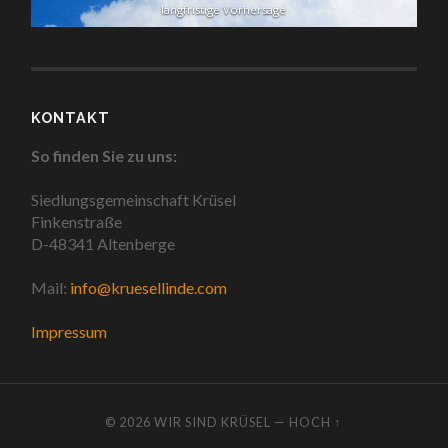
langfristige Vorhersage
KONTAKT
So finden Sie zu uns:
Siedlungsgemeinschaft Krüsel
Finkenstraße
D-48341 Altenberge
Mail:
info@kruesellinde.com
Impressum
© 2026
WIR SIND KRÜSEL
—
HOCH ↑