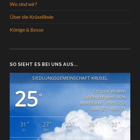
Wo sind wir?
Über die Krüsellinde
Könige & Bosse
SO SIEHT ES BEI UNS AUS...
SIEDLUNGSGEMEINSCHAFT KRÜSEL
25
Ein paar Wolken
°
Luftfeuchtigkeit: 40%
Windstärke: 2m/s OSO
MAX 27 • MIN 11
°
°
°
°
°
31
27
22
26
32
SO
MO
DIE
MI
DO