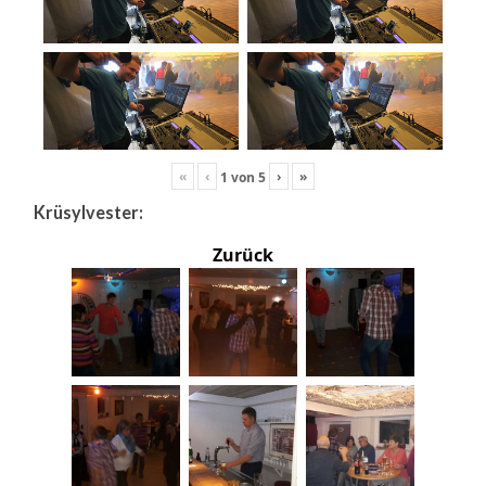
«
‹
›
»
1
von
5
Krüsylvester:
Zurück