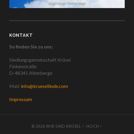
langfristige Vorhersage
KONTAKT
So finden Sie zu uns:
Siedlungsgemeinschaft Krüsel
Finkenstraße
D-48341 Altenberge
Mail:
info@kruesellinde.com
Impressum
© 2026
WIR SIND KRÜSEL
—
HOCH ↑