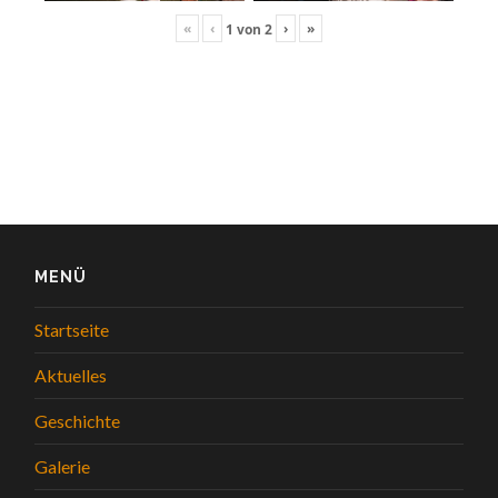
«
‹
›
»
1
von
2
MENÜ
Startseite
Aktuelles
Geschichte
Galerie