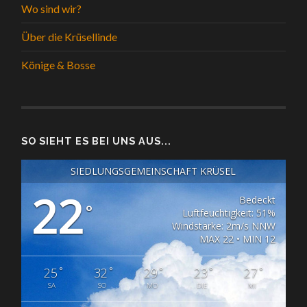
Wo sind wir?
Über die Krüsellinde
Könige & Bosse
SO SIEHT ES BEI UNS AUS...
SIEDLUNGSGEMEINSCHAFT KRÜSEL
22
Bedeckt
°
Luftfeuchtigkeit: 51%
Windstärke: 2m/s NNW
MAX 22 • MIN 12
°
°
°
°
°
25
32
29
23
27
SA
SO
MO
DIE
MI