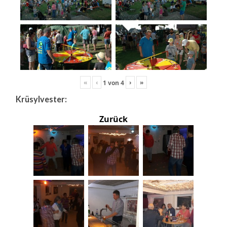
«
‹
›
»
1
von
4
Krüsylvester:
Zurück