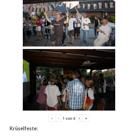
«
‹
›
»
1
von
6
Krüselfeste: