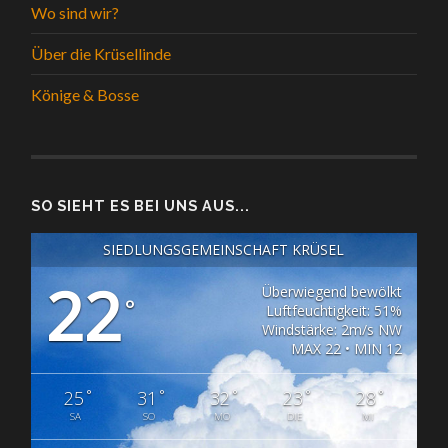
Wo sind wir?
Über die Krüsellinde
Könige & Bosse
SO SIEHT ES BEI UNS AUS...
SIEDLUNGSGEMEINSCHAFT KRÜSEL
22
Überwiegend bewölkt
°
Luftfeuchtigkeit: 51%
Windstärke: 2m/s NW
MAX 22 • MIN 12
°
°
°
°
°
25
31
32
23
28
SA
SO
MO
DIE
MI