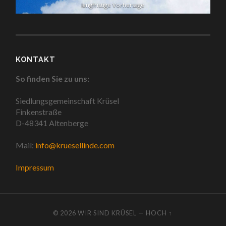
langfristige Vorhersage
KONTAKT
So finden Sie zu uns:
Siedlungsgemeinschaft Krüsel
Finkenstraße
D-48341 Altenberge
Mail:
info@kruesellinde.com
Impressum
© 2026
WIR SIND KRÜSEL
—
HOCH ↑