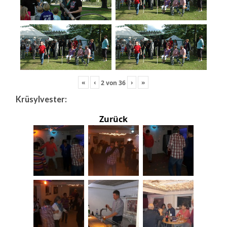
«
‹
›
»
2
von
36
Krüsylvester:
Zurück