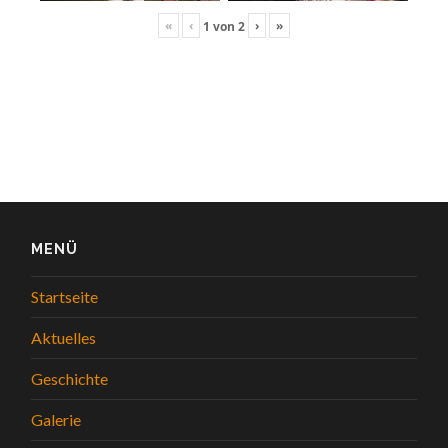
«
‹
›
»
1
von
2
MENÜ
Startseite
Aktuelles
Geschichte
Galerie