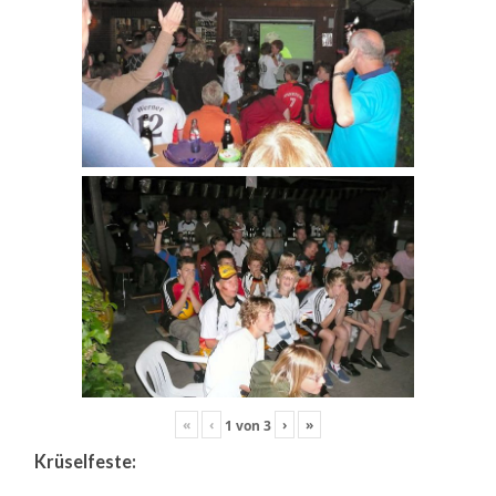
«
‹
›
»
1
von
3
Krüselfeste: