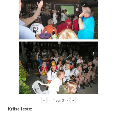
«
‹
›
»
1
von
3
Krüselfeste: