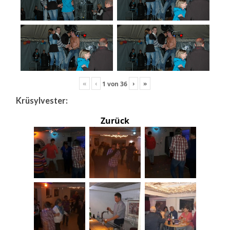
«
‹
›
»
1
von
36
Krüsylvester:
Zurück