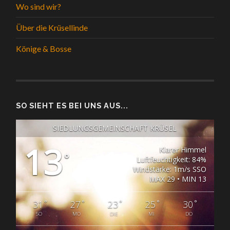
Wo sind wir?
Über die Krüsellinde
Könige & Bosse
SO SIEHT ES BEI UNS AUS...
SIEDLUNGSGEMEINSCHAFT KRÜSEL
13
Klarer Himmel
°
Luftfeuchtigkeit: 84%
Windstärke: 1m/s SSO
MAX 29 • MIN 13
°
°
°
°
°
31
27
23
25
30
SO
MO
DIE
MI
DO