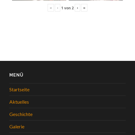
«
‹
›
»
1
von
2
MENÜ
Startseite
Aktuelles
Geschichte
Galerie