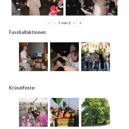
«
‹
›
»
1
von
2
Fussballaktionen:
Krüselfeste: