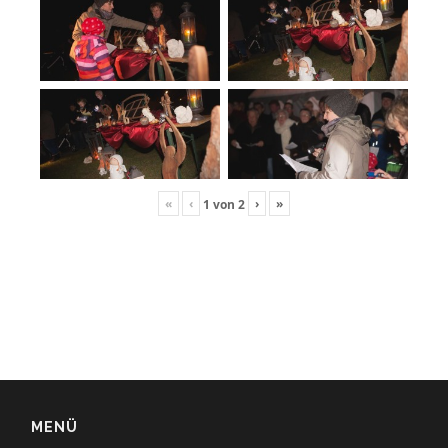
«
‹
›
»
1
von
2
MENÜ