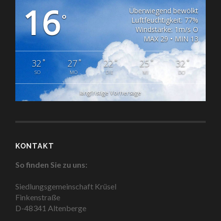
16
Überwiegend bewölkt
°
Luftfeuchtigkeit: 77%
Windstärke: 1m/s O
MAX 29 • MIN 13
°
°
°
°
°
32
27
22
25
32
SO
MO
DIE
MI
DO
langfristige Vorhersage
KONTAKT
So finden Sie zu uns:
Siedlungsgemeinschaft Krüsel
Finkenstraße
D-48341 Altenberge