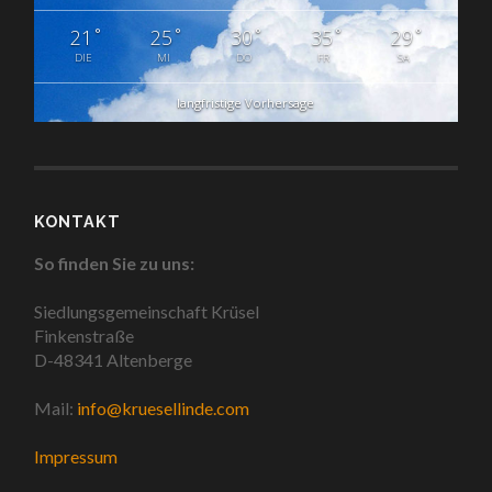
°
°
°
°
°
21
25
30
35
29
DIE
MI
DO
FR
SA
langfristige Vorhersage
KONTAKT
So finden Sie zu uns:
Siedlungsgemeinschaft Krüsel
Finkenstraße
D-48341 Altenberge
Mail:
info@kruesellinde.com
Impressum