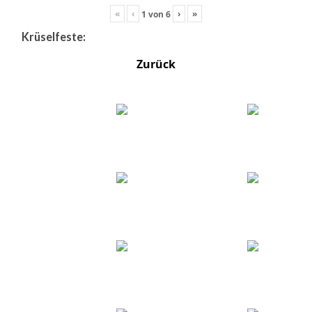
«
‹
›
»
1
von
6
Krüselfeste:
Zurück