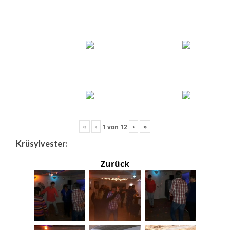
«
‹
›
»
1
von
12
Krüsylvester:
Zurück