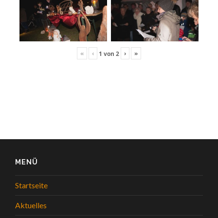
«
‹
›
»
1
von
2
MENÜ
Startseite
Aktuelles