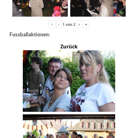
«
‹
›
»
1
von
2
Fussballaktionen:
Zurück