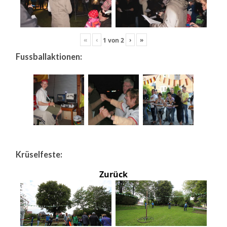
«
‹
›
»
1
von
2
Fussballaktionen:
Krüselfeste:
Zurück