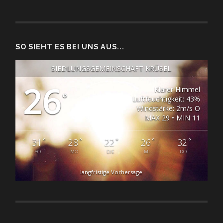
SO SIEHT ES BEI UNS AUS...
SIEDLUNGSGEMEINSCHAFT KRÜSEL
26
Klarer Himmel
°
Luftfeuchtigkeit: 43%
Windstärke: 2m/s O
MAX 29 • MIN 11
°
°
°
°
°
31
28
22
26
32
SO
MO
DIE
MI
DO
langfristige Vorhersage