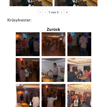
«
‹
›
»
1
von
5
Krüsylvester:
Zurück