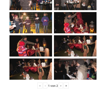
«
‹
›
»
1
von
2