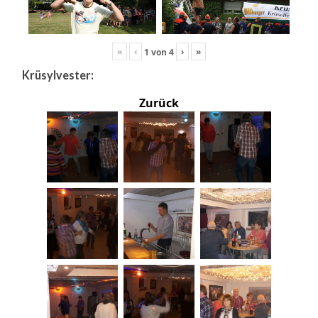
«
‹
›
»
1
von
4
Krüsylvester:
Zurück