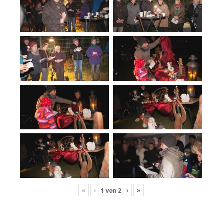
«
‹
›
»
1
von
2