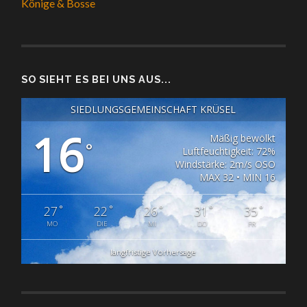
Könige & Bosse
SO SIEHT ES BEI UNS AUS...
SIEDLUNGSGEMEINSCHAFT KRÜSEL
16
Mäßig bewölkt
°
Luftfeuchtigkeit: 72%
Windstärke: 2m/s OSO
MAX 32 • MIN 16
°
°
°
°
°
27
22
26
31
35
MO
DIE
MI
DO
FR
langfristige Vorhersage