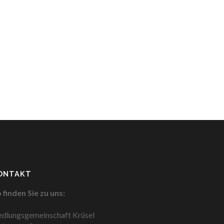
ONTAKT
 finden Sie zu uns:
edlungsgemeinschaft Krüsel