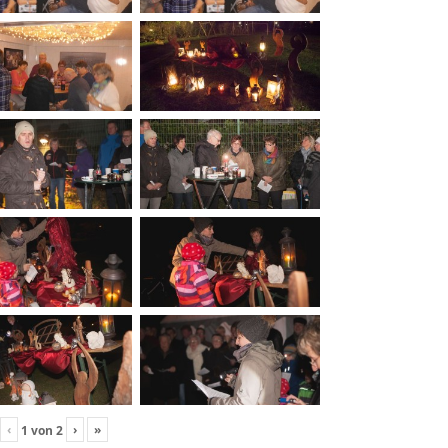
‹
›
»
1
von
2