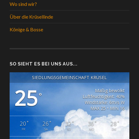
Wo sind wir?
Über die Krüsellinde
Könige & Bosse
SO SIEHT ES BEI UNS AUS...
SIEDLUNGSGEMEINSCHAFT KRÜSEL
25
Mäßig bewölkt
°
Luftfeuchtigkeit: 40%
Windstärke: 6m/s W
MAX 25 • MIN 16
°
°
°
°
°
20
26
32
36
28
FR
SA
SO
MO
DIE