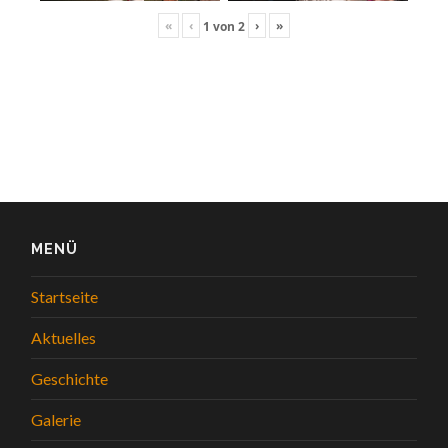
«
‹
›
»
1
von
2
MENÜ
Startseite
Aktuelles
Geschichte
Galerie