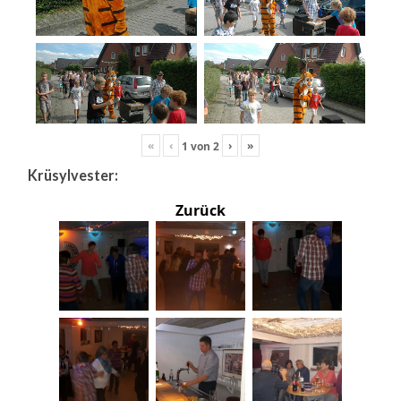
«
‹
›
»
1
von
2
Krüsylvester:
Zurück