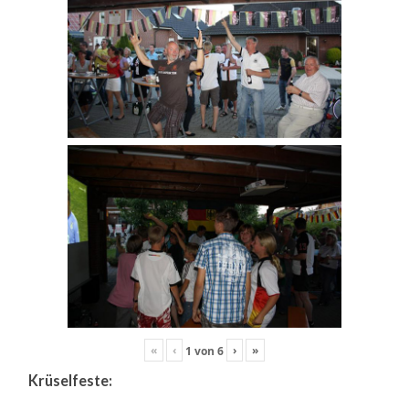
«
‹
›
»
1
von
6
Krüselfeste: