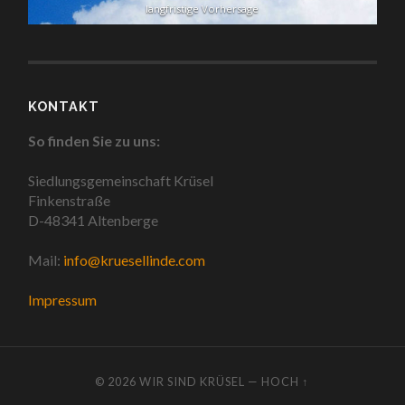
langfristige Vorhersage
KONTAKT
So finden Sie zu uns:
Siedlungsgemeinschaft Krüsel
Finkenstraße
D-48341 Altenberge
Mail:
info@kruesellinde.com
Impressum
© 2026
WIR SIND KRÜSEL
—
HOCH ↑