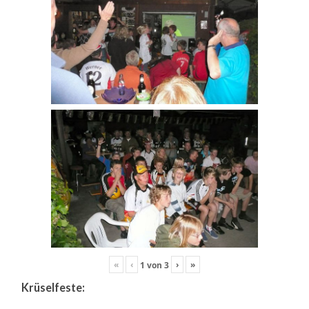
«
‹
›
»
1
von
3
Krüselfeste: