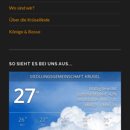
Wo sind wir?
Über die Krüsellinde
Könige & Bosse
SO SIEHT ES BEI UNS AUS...
SIEDLUNGSGEMEINSCHAFT KRÜSEL
27
Mäßig bewölkt
°
Luftfeuchtigkeit: 42%
Windstärke: 4m/s SW
MAX 31 • MIN 14
°
°
°
°
°
26
22
28
32
35
MO
DIE
MI
DO
FR