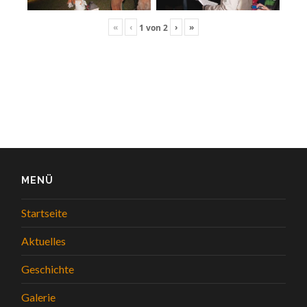
«
‹
›
»
1
von
2
MENÜ
Startseite
Aktuelles
Geschichte
Galerie