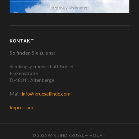
langfristige Vorhersage
KONTAKT
So finden Sie zu uns:
Siedlungsgemeinschaft Krüsel
Finkenstraße
D-48341 Altenberge
Mail:
info@kruesellinde.com
Impressum
© 2026
WIR SIND KRÜSEL
—
HOCH ↑