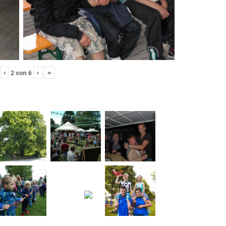
‹
›
»
2
von
6