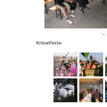
«
Krüselfeste: