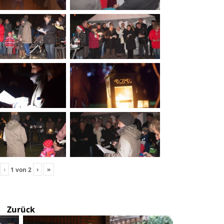
‹
›
»
1
von
2
Zurück