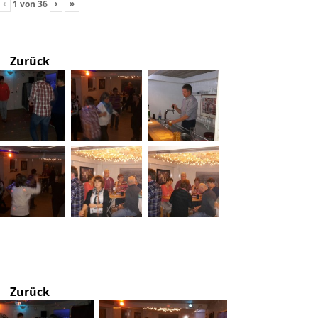
‹
›
»
1
von
36
Zurück
Zurück