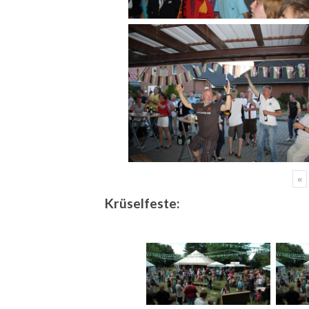
«
Krüselfeste: