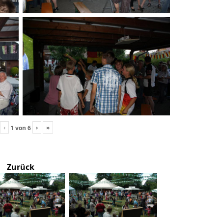
‹
›
»
1
von
6
Zurück