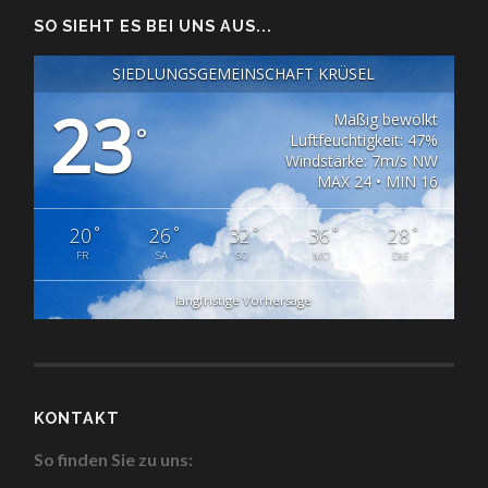
SO SIEHT ES BEI UNS AUS...
SIEDLUNGSGEMEINSCHAFT KRÜSEL
23
Mäßig bewölkt
°
Luftfeuchtigkeit: 47%
Windstärke: 7m/s NW
MAX 24 • MIN 16
°
°
°
°
°
20
26
32
36
28
FR
SA
SO
MO
DIE
langfristige Vorhersage
KONTAKT
So finden Sie zu uns: