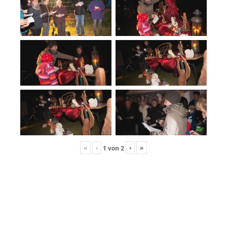
«
‹
›
»
1
von
2