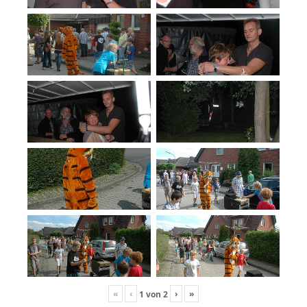
«
‹
›
»
1
von
2