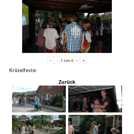
«
‹
›
»
1
von
6
Krüselfeste:
Zurück