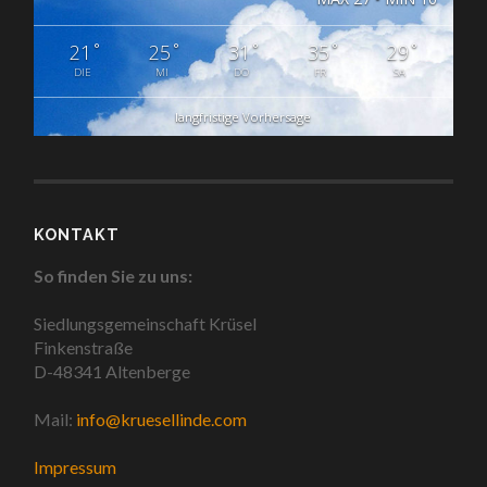
°
°
°
°
°
21
25
31
35
29
DIE
MI
DO
FR
SA
langfristige Vorhersage
KONTAKT
So finden Sie zu uns:
Siedlungsgemeinschaft Krüsel
Finkenstraße
D-48341 Altenberge
Mail:
info@kruesellinde.com
Impressum