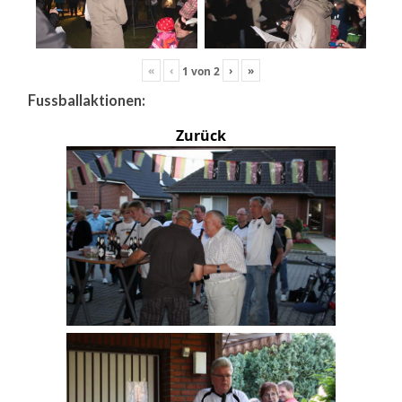
«
‹
›
»
1
von
2
Fussballaktionen:
Zurück