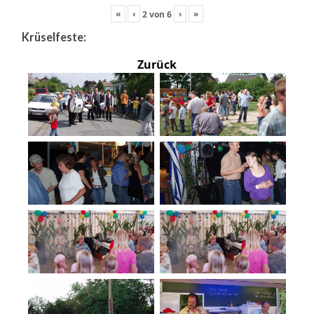
«
‹
›
»
2
von
6
Krüselfeste:
Zurück