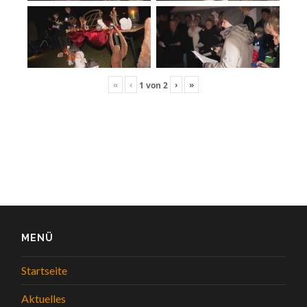
«
‹
›
»
1
von
2
MENÜ
Startseite
Aktuelles