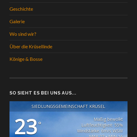
Geschichte
Galerie
Wo sind wir?
Über die Krüsellinde
Könige & Bosse
SO SIEHT ES BEI UNS AUS...
SIEDLUNGSGEMEINSCHAFT KRÜSEL
23
Mäßig bewölkt
°
Luftfeuchtigkeit: 55%
Windstärke: 6m/s WSW
MAX 27 • MIN 16