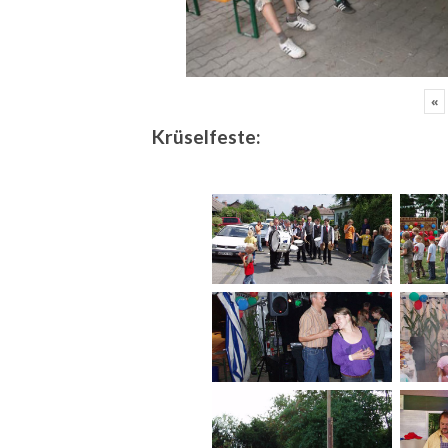
«
Krüselfeste: