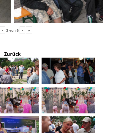
‹
›
»
2
von
6
Zurück