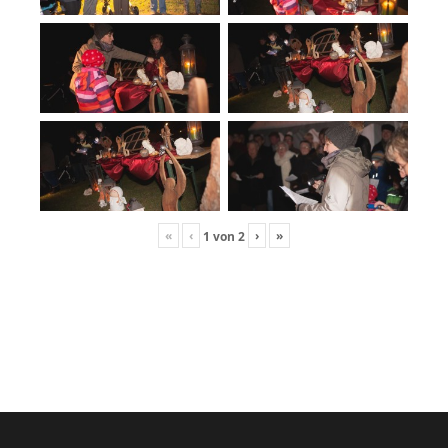
«
‹
›
»
1
von
2