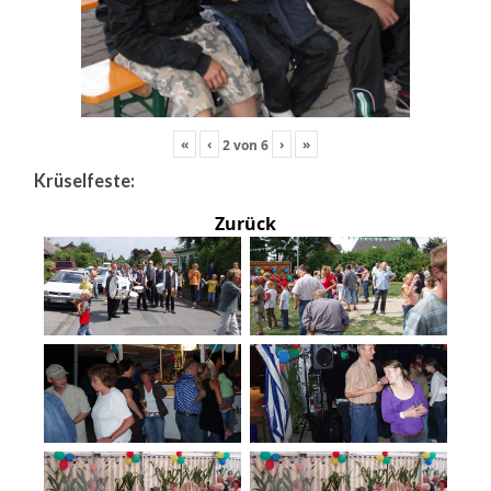
«
‹
›
»
2
von
6
Krüselfeste:
Zurück