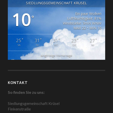
SIEDLUNGSGEMEINSCHAFT KRÜSEL
10
Ein paar Wolken
°
Luftfeuchtigkeit: 81%
Windstärke: 3m/s WNW
MAX 22 • MIN 10
°
°
°
°
°
25
31
31
23
27
SA
SO
MO
DIE
MI
langfristige Vorhersage
KONTAKT
So finden Sie zu uns:
Siedlungsgemeinschaft Krüsel
Finkenstraße