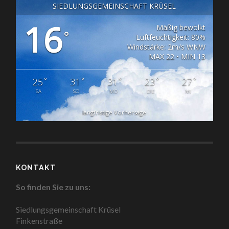
SIEDLUNGSGEMEINSCHAFT KRÜSEL
16
Mäßig bewölkt
°
Luftfeuchtigkeit: 80%
Windstärke: 2m/s WNW
MAX 22 • MIN 13
°
°
°
°
°
25
31
31
23
27
SA
SO
MO
DIE
MI
langfristige Vorhersage
KONTAKT
So finden Sie zu uns:
Siedlungsgemeinschaft Krüsel
Finkenstraße