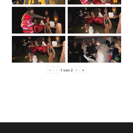
«
‹
›
»
1
von
2