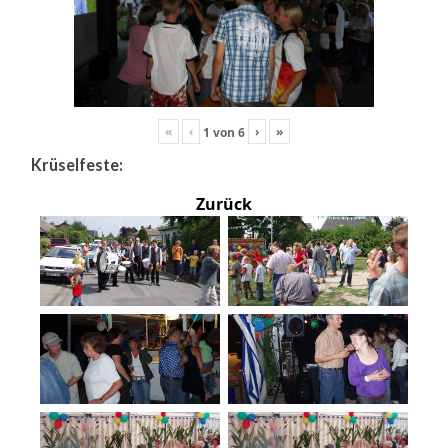
«
‹
›
»
1
von
6
Krüselfeste:
Zurück